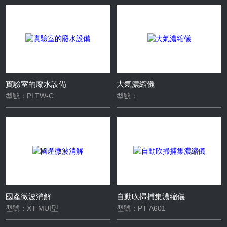
分析儀
色譜儀
電導率儀
ICP
微波消解儀
濃縮儀
實驗室廢水
實驗室的廢水設備
大氣濃縮儀
型號：PLTW-C
型號：
國產微波消解
自動吹掃捕集濃縮儀
型號：XT-MUI型
型號：PT-A601