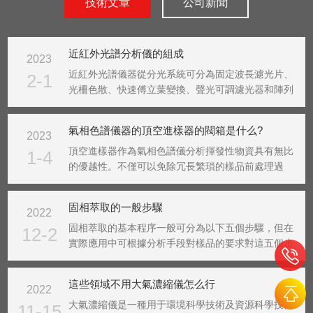
技術文章
公司新聞
近紅外光譜分析儀的組成
2023
近紅外光譜儀器從分光系統可分為固定波長濾光片、
2-1
光柵色散、快速傅立葉變換、聲光可調濾光器和陣列
檢測五種類型。濾光片型主要作專用分析儀器，如糧
食水分測定儀。由于濾光片數量有限，很難分析復雜
氣相色譜儀器的頂空進樣器的閥箱是什么?
2023
體系的樣品。光柵掃描式具有較高的信噪比和分辨
率。由于儀器...
頂空進樣器作為氣相色譜儀分析揮發性物資具有無比
1-4
的優越性。不僅可以免除冗長繁瑣的樣品前處理過
程，避免有機溶劑對分析造成的干擾、減少對色譜柱
及進樣口的污染，而且具有進樣量準確、重現性好等
固相萃取的一般步驟
2022
優點。該儀器可以和國內外各種型號的氣相色譜儀相
連接。1、調...
固相萃取的基本程序一般可分為以下五個步驟，但在
12-2
實際應用中可根據分析手段對樣品的要求對這五個步
驟進行增加或減少。比如，當使用離子交換原理進行
樣品萃取時就需要增加調節萃取體系pH的步驟。步
這些領域不用大氣濃縮儀怎么行
2022
驟：1.固相萃取柱的預處理活化：用適當的溶液對固
相萃取柱...
大氣濃縮儀是一種用于環境科學技術及資源科學技術
11-15