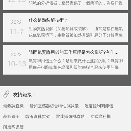
領域的分析儀器，產品提供了一個簡單的，為客戶提
供低溫濃縮儀和無需液體制冷劑的常溫濃縮儀。基于
設計低維護和易用性，這個通用的系統將于采樣罐，
什么是熱裂解技術？
2022
采樣袋，或直接連接到管道。采用了電子制冷技術，
無需液氮，...
生物質熱裂解（又稱熱解或裂解），通常是指在無氧
11-7
或低氧環境下，生物質被加熱升溫引起分子分解產生
焦炭、可冷凝液體和氣體產物的過程，是生物質能的
一種重要利用形式。原理根據反應溫度和加熱速度的
請問氣質聯用儀的工作原理是怎么樣呀?有什么用途?
2022
不同，生物質熱解工藝可分為慢速、常規、快速或閃
速集中。慢...
氣質聯用儀是什么？是用來做什么測試的呢？氣質聯
10-13
用儀是指將氣相色譜儀和質譜儀聯合起來使用的儀
器。質譜法可以進行有效的定性分析，但對復雜有機
化合物的分析就顯得無能為力；而色譜法對有機化合
物是一種有效的分離分析方法，特別適合于進行有機
化合物的定量...
友情鏈接：
無錫調直機
變頻互感器綜合特性測試儀
溫度控制調節儀
晶圓鑷子
臨沂倉儲貨架
雷達攝像機聯動
立式磨粉機
耐磨陶瓷管