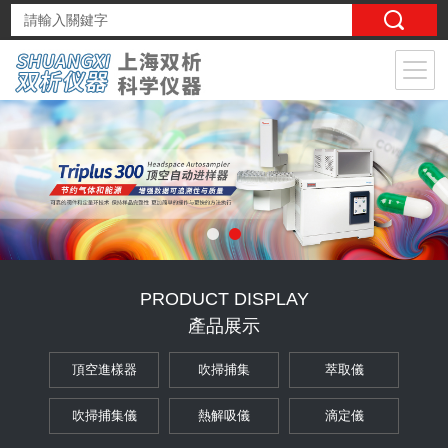
PRODUCT DISPLAY
產品展示
頂空進樣器
吹掃捕集
萃取儀
吹掃捕集儀
熱解吸儀
滴定儀