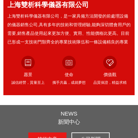
上海雙析科學儀器有限公司
上海雙析科學儀器有限公司，是一家具備方法開發的前處理設備
的儀器銷售公司,具有多年的技術和管理經驗,能夠深切體會用戶的
需要,銷售產品使用起來更加方便、實用、性能價格比更高。目前
已形成一支技術門類齊全的專業技術隊伍和一條設備精良的專業
產品渠道。并在全GUO部分地區設立了銷售和服務辦事處，生產
的儀器更專業化、更貼近用戶的需求，并竭誠為廣大用戶提供全
過程、優質高效的服務。公司產品廣泛應用于衛生防疫、環境檢
愿景
使命
價值觀
測、質量監督、石油化工、農藥、商檢、制藥、糧油、電力、白
誠信經營，質量至上
攜手共贏，成就夢想
品質保證，精益求精
酒、礦山等系統以及科研機關和大專院校等。
NEWS
新聞中心